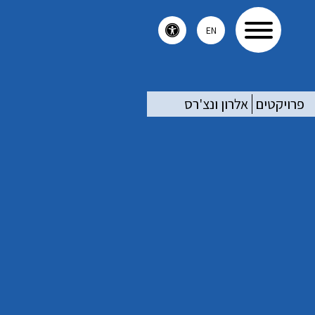
EN
פרויקטים
אלרון ונצ'רס