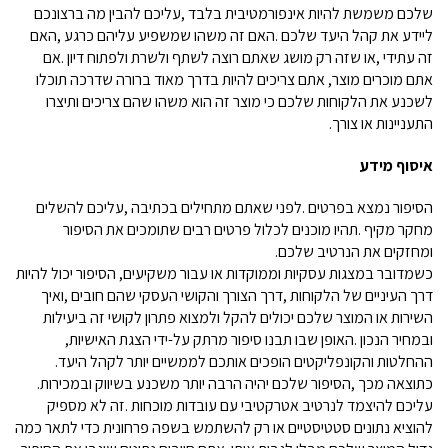
שלכם משמשת להיות אינפורמטיבית בלבד
,
עליכם להבין מה ברצונכם
ליידע את קהל היעד שלכם
.
האם זה משהו שמשפיע עליהם כרגע
,
האם
זה עתידי
,
או שזה רק מושג שאתם רוצה לשתף ולשרת ולפתוח דיון
.
אם
אתם מוכרים מוצר, אתם צריכים להיות בדרך מאוד ברורה שדרכה תוכלו
לשכנע את הלקוחות שלכם כי מוצר זה הוא משהו שהם צריכים ותיצרו
התעניינות או צורך.
איסוף
מידע
הסיפור נמצא בפרטים
.
לפני שאתם מתחילים בכתיבה
,
עליכם להשלים
מחקר מקיף
.
תהיו מוכנים לכלול פרטים רבים שתומכים את הסיפור
ומחזקים את הנרטיב שלכם.
כשמדובר במצגות עסקיות וממוקדות או עבור משקיעים, הסיפור יכול להיות
דרך העיניים של הלקוחות
,
דרך הצורך והקושי העסקי שהם חובים
,
ואיך
השירות או המוצר שלכם יכולים להקל ולמצוא פתרון לקושי זה ביעילות
ובמחיר הנכון
.
האופן שבו תבנו סיפור מרתק על
-
ידי הצגת האישיות
,
ההחלטות והקונפליקטים הופכים אותכם לממשיים יותר לקהל היעד
.
כתוצאה מכך
,
הסיפור שלכם יהיה הרבה יותר משכנע בשיווק ובמכירות.
עליכם להיצמד לנרטיב אטרקטיבי עם עובדות מוכחות
.
זה לא מספיק
להוציא נתונים סטטיסטיים או רק להשתמש בשפה פרחונית כדי לתאר כמה